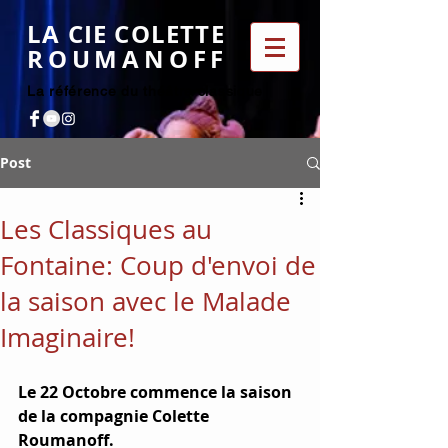
LA CIE COLETTE
ROUMANOFF
La référence du théâtre classique
Post
Les Classiques au
Fontaine: Coup d'envoi de
la saison avec le Malade
Imaginaire!
Le 22 Octobre commence la saison 
de la compagnie Colette 
Roumanoff. 