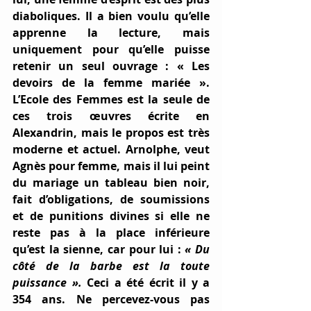
diaboliques. Il a bien voulu qu’elle 
apprenne la lecture, mais 
uniquement pour qu’elle puisse 
retenir un seul ouvrage : « Les 
devoirs de la femme mariée ». 
L’Ecole des Femmes est la seule de 
ces trois œuvres écrite en 
Alexandrin, mais le propos est très 
moderne et actuel. Arnolphe, veut 
Agnès pour femme, mais il lui peint 
du mariage un tableau bien noir, 
fait d’obligations, de soumissions 
et de punitions divines si elle ne 
reste pas à la place inférieure 
qu’est la sienne, car pour lui : 
« Du 
côté de la barbe est la toute 
puissance ».
 Ceci a été écrit il y a 
354 ans. Ne percevez-vous pas 