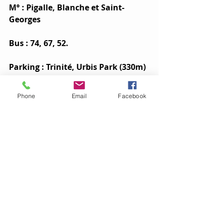
M° : Pigalle, Blanche et Saint-
Georges
Bus : 74, 67, 52.
Parking : Trinité, Urbis Park (330m) 
et Mansart.
Phone
Email
Facebook
Taxi : Borne de taxi Place Blanche 
(Tél. 01 42 57 00 00).
Vélib’ : 24 rue de Douai et 38 rue 
Victor Masse.
Reservations: 
Théâtre Fontaine : 01 48 74 74 
40  
FNAC : 0 892 68 36 22 
(0,34€/mn)  