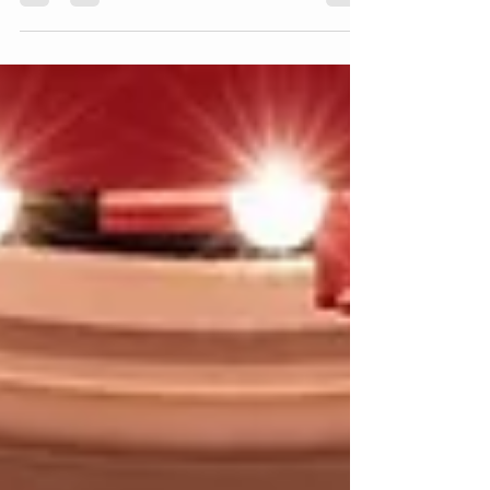
0143491002 http://www.adav-
assoc.com La médiathèque
numérique...