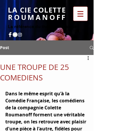
LA CIE COLETTE
ROUMANOFF
La référence du théâtre classique
Post
UNE TROUPE DE 25
COMEDIENS
Dans le même esprit qu'à la 
Comédie Française, les comédiens 
de la compagnie Colette 
Roumanoff forment une véritable 
troupe, on les retrouve avec plaisir 
d'une pièce à l'autre, fidèles pour 