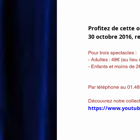
Profitez de cette 
30 octobre 2016, r
Pour trois spectacles : 
- Adultes : 48€ (au lieu
- Enfants et moins de 2
Par téléphone au 01.48.
Découvrez notre collec
https://www.youtub