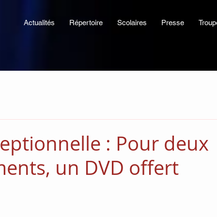
Actualités
Répertoire
Scolaires
Presse
Troup
ceptionnelle : Pour deux
nts, un DVD offert